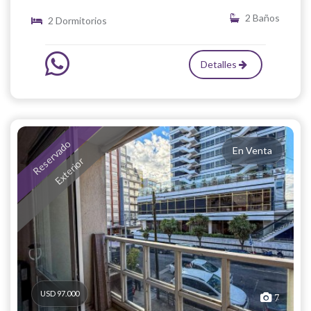
2 Baños
2 Dormitorios
Detalles
Reservado
En Venta
Exterior
USD 97.000
7