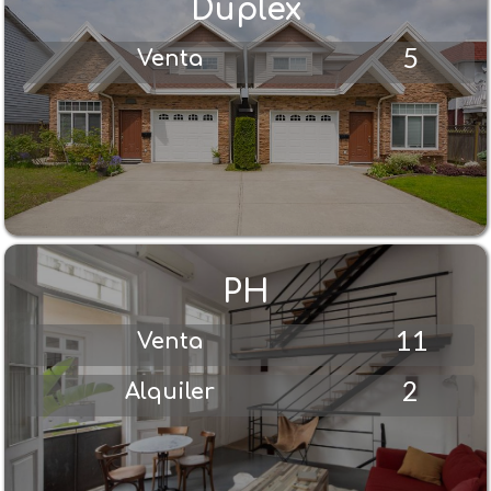
Dúplex
5
Venta
PH
11
Venta
2
Alquiler