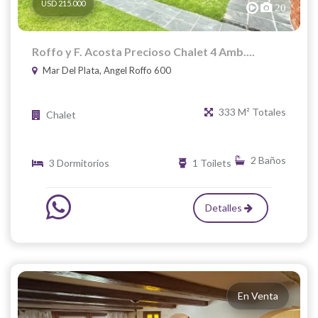
USD 215.000
20
Roffo y F. Acosta Precioso Chalet 4 Amb....
Mar Del Plata, Angel Roffo 600
333 M² Totales
Chalet
2 Baños
3 Dormitorios
1 Toilets
Detalles
En Venta