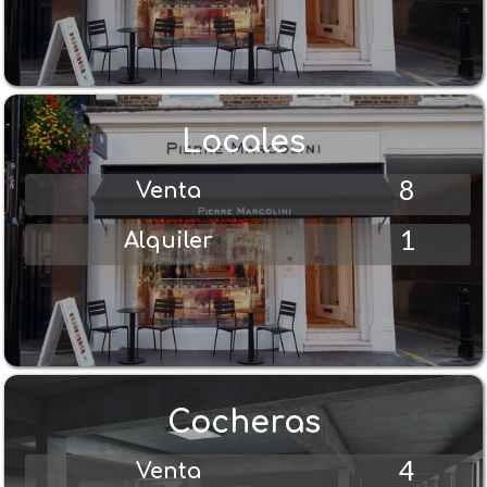
Locales
8
Venta
1
Alquiler
Cocheras
4
Venta