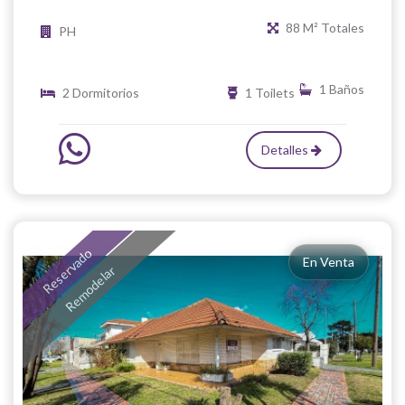
88 M² Totales
PH
1 Baños
2 Dormitorios
1 Toilets
Detalles
Reservado
En Venta
Remodelar