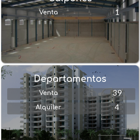
1
Venta
Departamentos
39
Venta
4
Alquiler