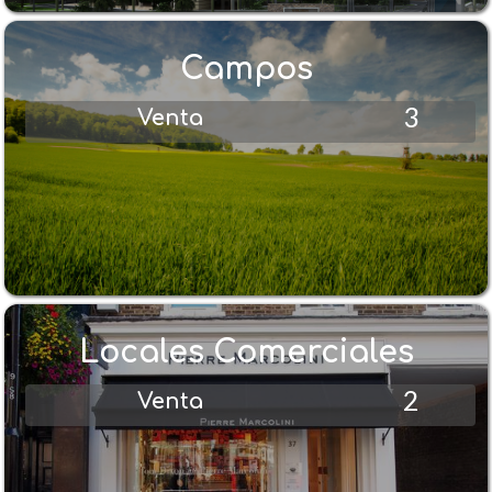
Campos
3
Venta
Locales Comerciales
2
Venta