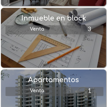
Inmueble en block
3
Venta
Apartamentos
1
Venta