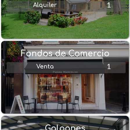
1
Alquiler
Fondos de Comercio
1
Venta
Galpones