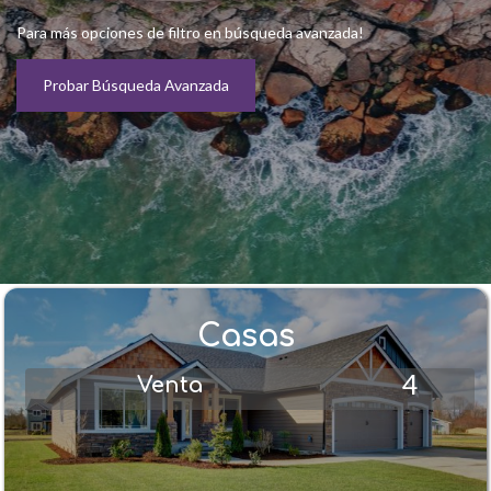
Para más opciones de filtro en búsqueda avanzada!
Probar Búsqueda Avanzada
Casas
4
Venta