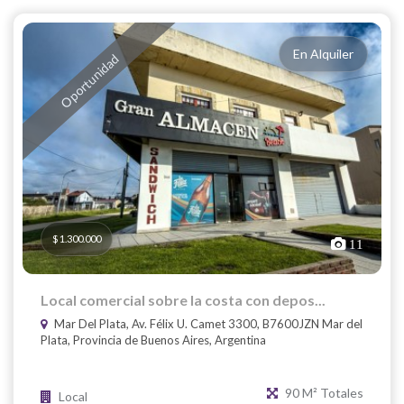
En Alquiler
Oportunidad
$ 1.300.000
11
Local comercial sobre la costa con depos...
Mar Del Plata, Av. Félix U. Camet 3300, B7600JZN Mar del
Plata, Provincia de Buenos Aires, Argentina
90 M² Totales
Local