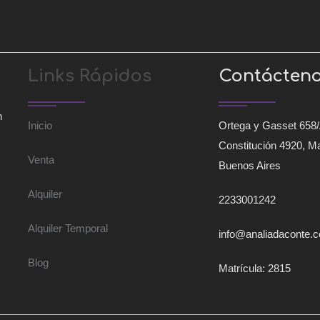
Links Rápidos
Contácten
n
Inicio
Ortega y Gasset 658/
Constitución 4920, Ma
Venta
Buenos Aires
Alquiler
2233001242
Alquiler Temporal
info@analiadaconte.
Blog
Matrícula: 2815