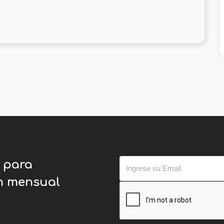
o para
ín mensual