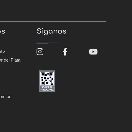
os
Síganos
Av.
r del Plata,
com.ar