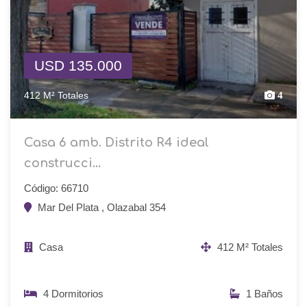
USD 135.000
412 M² Totales
4
Casa 6 amb. Distrito R4 ideal
construcci...
Código: 66710
Mar Del Plata , Olazabal 354
Casa
412 M² Totales
4 Dormitorios
1 Baños