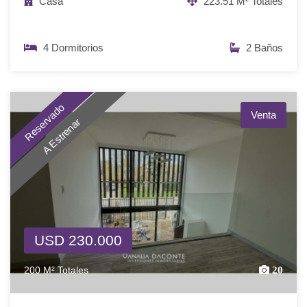
Casa
223.51 M² Totales
4 Dormitorios
2 Baños
Reservado
Venta
A Estrenar
USD 230.000
200 M² Totales
20